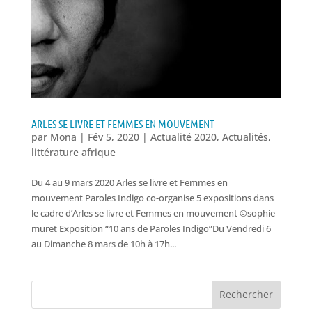
ARLES SE LIVRE ET FEMMES EN MOUVEMENT
par
Mona
|
Fév 5, 2020
|
Actualité 2020
,
Actualités
,
littérature afrique
Du 4 au 9 mars 2020 Arles se livre et Femmes en
mouvement Paroles Indigo co-organise 5 expositions dans
le cadre d’Arles se livre et Femmes en mouvement ©sophie
muret Exposition “10 ans de Paroles Indigo”Du Vendredi 6
au Dimanche 8 mars de 10h à 17h...