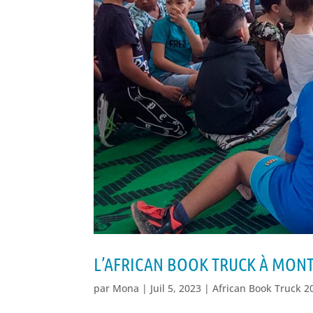
L’AFRICAN BOOK TRUCK À MON
par
Mona
|
Juil 5, 2023
|
African Book Truck 2