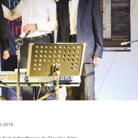
go 2018
 Nuit IndigoBourse du Travail > Arles...