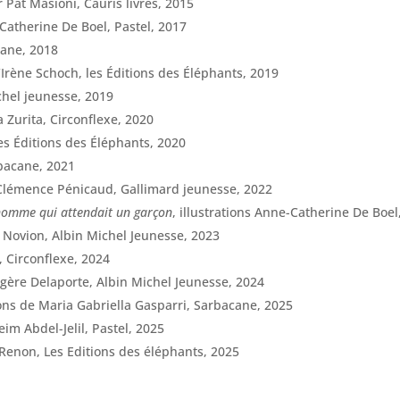
r Pat Masioni, Cauris livres, 2015
-Catherine De Boel, Pastel, 2017
cane, 2018
 d’Irène Schoch, les Éditions des Éléphants, 2019
chel jeunesse, 2019
a Zurita, Circonflexe, 2020
les Éditions des Éléphants, 2020
rbacane, 2021
e Clémence Pénicaud, Gallimard jeunesse, 2022
’homme qui attendait un garçon
, illustrations Anne-Catherine De Boel
ie Novion, Albin Michel Jeunesse, 2023
a, Circonflexe, 2024
engère Delaporte, Albin Michel Jeunesse, 2024
tions de Maria Gabriella Gasparri, Sarbacane, 2025
lheim Abdel-Jelil, Pastel, 2025
e Renon, Les Editions des éléphants, 2025