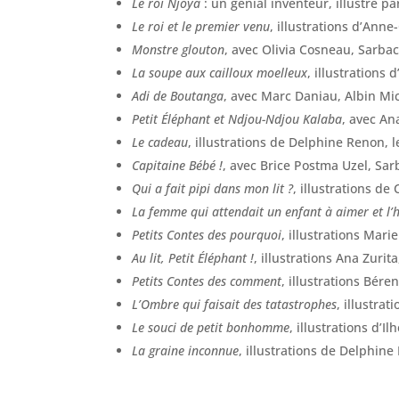
Le roi Njoya
: un génial inventeur, illustré pa
Le roi et le premier venu
, illustrations d’Anne
Monstre glouton
, avec Olivia Cosneau, Sarba
La soupe aux cailloux moelleux
, illustrations
Adi de Boutanga
, avec Marc Daniau, Albin Mi
Petit Éléphant et Ndjou-Ndjou Kalaba
, avec An
Le cadeau
, illustrations de Delphine Renon, 
Capitaine Bébé !
, avec Brice Postma Uzel, Sa
Qui a fait pipi dans mon lit ?
, illustrations d
La femme qui attendait un enfant à aimer et l
Petits Contes des pourquoi
, illustrations Mar
Au lit, Petit Éléphant !
, illustrations Ana Zurit
Petits Contes des comment
, illustrations Bér
L’Ombre qui faisait des tatastrophes
, illustra
Le souci de petit bonhomme
, illustrations d’I
La graine inconnue
, illustrations de Delphin