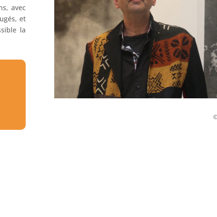
ns, avec
jugés, et
sible la
©