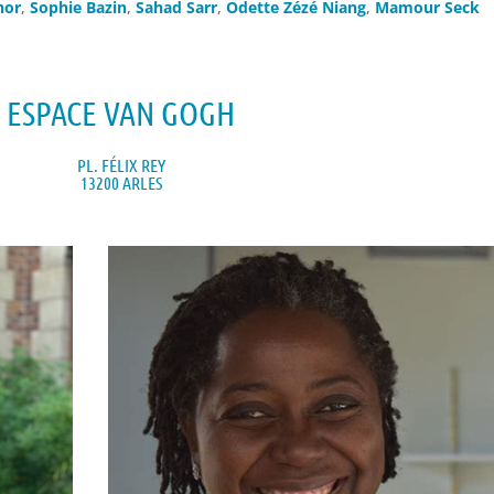
hor
,
Sophie Bazin
,
Sahad Sarr
,
Odette Zézé Niang
,
Mamour Seck
ESPACE VAN GOGH
PL. FÉLIX REY
13200 ARLES