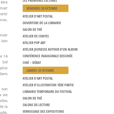
LES PREMIÈRES LECTURES
 être
nser
VENDREDI 28 OCTOBRE
ortir
ATELIER D’ART POSTAL
bras,
OUVERTURE DE LA LIBRAIRIE
SALON DE THÉ
enser
ATELIER DE CONTES
loin
ATELIER POP ART
ATELIER JEUNESSE AUTOUR D’UN ALBUM
CONFÉRENCE INAUGURALE DESSINÉE
de 14
 Sid
CINÉ – DÉBAT
 plus
SAMEDI 29 OCTOBRE
 dans
ATELIER D’ART POSTAL
ATELIER D’ILLUSTRATION 1ÈRE PARTIE
s son
LIBRAIRIE TEMPORAIRE DU FESTIVAL
a vie
SALON DE THÉ
lles
SALONS DE LECTURE
de la
VERNISSAGE DES EXPOSITIONS
ude,