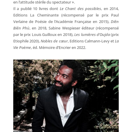
en l’attitude stérile du spectateur ».
Il a publié 10 livres dont
Le Chant des possibles
, en 2014,
Editions La Cheminante (récompensé par le prix Paul
Verlaine de Poésie de l’Académie Française en 2015),
Diên
Biên Phù
, en 2018, Sabine Wespieser éditeur (récompensé
par le prix Louis Guilloux en 2018),
Les lumières d’Oujda
(prix
Etiophile 2020),
Nobles de cœur
, Editions Calmann-Levy et
La
Vie Poème
, éd. Mémoire d’Encrier en 2022.