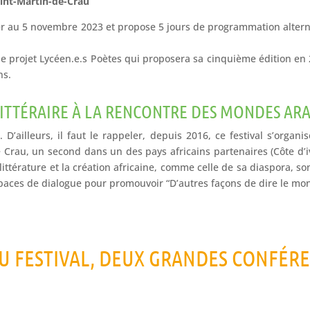
aint-Martin-de-Crau
1er au 5 novembre 2023 et propose 5 jours de programmation alterna
 le projet Lycéen.e.s Poètes qui proposera sa cinquième édition e
ns.
LITTÉRAIRE À LA RENCONTRE DES MONDES ARA
. D’ailleurs, il faut le rappeler, depuis 2016, ce festival s’orga
Crau, un second dans un des pays africains partenaires (Côte d’ivo
littérature et la création africaine, comme celle de sa diaspora, son
spaces de dialogue pour promouvoir “D’autres façons de dire le mo
U FESTIVAL, DEUX GRANDES CONFÉR