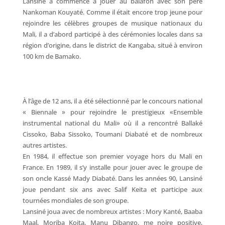
Lansiné a commencé à jouer au balafon avec son père
Nankoman Kouyaté. Comme il était encore trop jeune pour
rejoindre les célèbres groupes de musique nationaux du
Mali, il a d’abord participé à des cérémonies locales dans sa
région d’origine, dans le district de Kangaba, situé à environ
100 km de Bamako.
À l’âge de 12 ans, il a été sélectionné par le concours national
« Biennale » pour rejoindre le prestigieux «Ensemble
instrumental national du Mali» où il a rencontré Ballaké
Cissoko, Baba Sissoko, Toumani Diabaté et de nombreux
autres artistes.
En 1984, il effectue son premier voyage hors du Mali en
France. En 1989, il s’y installe pour jouer avec le groupe de
son oncle Kassé Mady Diabaté. Dans les années 90, Lansiné
joue pendant six ans avec Salif Keita et participe aux
tournées mondiales de son groupe.
Lansiné joua avec de nombreux artistes : Mory Kanté, Baaba
Maal, Moriba Koita, Manu Dibango, me noire positive,