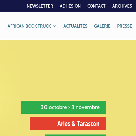
NEWSLETTER
ADHÉSION
CONTACT
ARCHIVES
AFRICAN BOOK TRUCK
ACTUALITÉS
GALERIE
PRESSE
30 octobre > 3 novembre
Arles & Tarascon