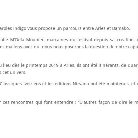
Paroles Indigo vous propose un parcours entre Arles et Bamako.
lie M’Dela Mounier, marraines du festival depuis sa création,
stes maliens avec qui nous nous poserons la question de notre capa
u lieu dès le printemps 2019 à Arles. Ils ont été itinérants, de quar
 cet univers.
s Classiques Ivoiriens et les éditions Nirvana ont été maintenus, et
er ces rencontres qui font entendre : “D’autres façon de dire l