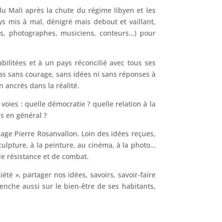
 du Mali après la chute du régime libyen et les
ys mis à mal, dénigré mais debout et vaillant,
es, photographes, musiciens, conteurs…) pour
bilitées et à un pays réconcilié avec tous ses
t pas sans courage, sans idées ni sans réponses à
 ancrés dans la réalité.
 voies : quelle démocratie ? quelle relation à la
s en général ?
isage Pierre Rosanvallon. Loin des idées reçues,
sculpture, à la peinture, au cinéma, à la photo…
 de résistance et de combat.
té », partager nos idées, savoirs, savoir-faire
 penche aussi sur le bien-être de ses habitants,