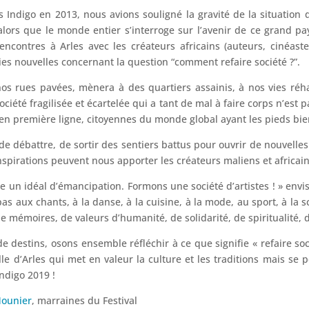
s Indigo en 2013, nous avions souligné la gravité de la situation
alors que le monde entier s’interroge sur l’avenir de ce grand pa
ncontres à Arles avec les créateurs africains (auteurs, cinéast
oies nouvelles concernant la question “comment refaire société ?”.
nos rues pavées, mènera à des quartiers assainis, à nos vies réha
société fragilisée et écartelée qui a tant de mal à faire corps n’es
n première ligne, citoyennes du monde global ayant les pieds bien
 de débattre, de sortir des sentiers battus pour ouvrir de nouvelles
spirations peuvent nous apporter les créateurs maliens et africain
tre un idéal d’émancipation. Formons une société d’artistes ! » env
 pas aux chants, à la danse, à la cuisine, à la mode, au sport, à la 
u de mémoires, de valeurs d’humanité, de solidarité, de spiritualité,
 destins, osons ensemble réfléchir à ce que signifie « refaire socié
ille d’Arles qui met en valeur la culture et les traditions mais se
ndigo 2019 !​
Mounier
, marraines du Festival