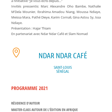
à l’initiative “Je vous écris depuis…”
Invités pressentis: Marc Alexandre Oho Bambe, Nathalie
M’Dela Mounier, Ibrahima Amadou Niang, Moussa Ndiaye,
Meissa Mara, Pathé Dieye, Karim Cornali, Gina Astou Sy, Issa
Ndiaye.
Présentation : Hajar Thiam
En partenariat avec Ndar Ndar Café et Slam Nomad

NDAR NDAR CAFÉ
SAINT-LOUIS
SÉNÉGAL
PROGRAMME 2021
RÉSIDENCE D’AUTEUR
MASTER-CLASS AUTOUR DE L’ÉDITION EN AFRIQUE